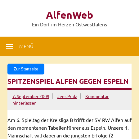
Zum
Inhalt
AlfenWeb
springen
Ein Dorf im Herzen Ostwestfalens
MENÜ
Zur Startseite
SPITZENSPIEL ALFEN GEGEN ESPELN
7. September 2009
Jens Puda
Kommentar
hinterlassen
Am 6. Spieltag der Kreisliga B trifft der SV RW Alfen auf
den momentanen Tabellenführer aus Espeln. Unsere 1.
Mannschaft will dabei an die jüngsten Erfolge (2