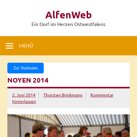
Zum
Inhalt
AlfenWeb
springen
Ein Dorf im Herzen Ostwestfalens
MENÜ
Zur Startseite
NOYEN 2014
2. Juni 2014
Thorsten Brinkmann
Kommentar
hinterlassen