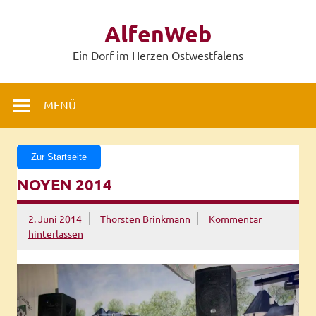
Zum
Inhalt
AlfenWeb
springen
Ein Dorf im Herzen Ostwestfalens
MENÜ
Zur Startseite
NOYEN 2014
2. Juni 2014
Thorsten Brinkmann
Kommentar
hinterlassen