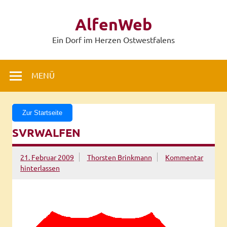
Zum
Inhalt
AlfenWeb
springen
Ein Dorf im Herzen Ostwestfalens
MENÜ
Zur Startseite
SVRWALFEN
21. Februar 2009
Thorsten Brinkmann
Kommentar
hinterlassen