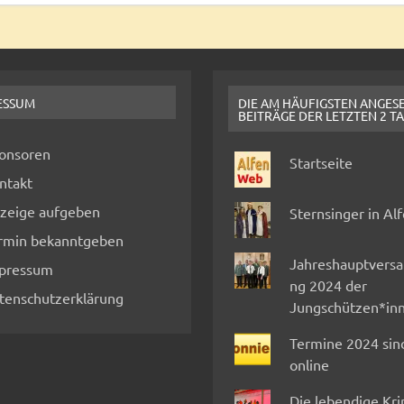
ESSUM
DIE AM HÄUFIGSTEN ANGES
BEITRÄGE DER LETZTEN 2 T
onsoren
Startseite
ntakt
zeige aufgeben
Sternsinger in Al
rmin bekanntgeben
Jahreshauptvers
pressum
ng 2024 der
tenschutzerklärung
Jungschützen*in
Termine 2024 sin
online
Die lebendige Kr