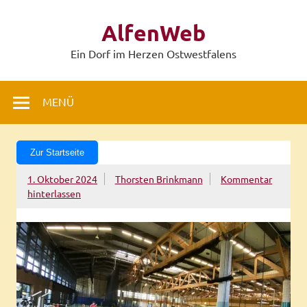
Zum
Inhalt
AlfenWeb
springen
Ein Dorf im Herzen Ostwestfalens
MENÜ
Zur Startseite
1. Oktober 2024
Thorsten Brinkmann
Kommentar
hinterlassen