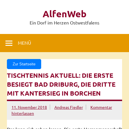
Zum
Inhalt
AlfenWeb
springen
Ein Dorf im Herzen Ostwestfalens
MENÜ
Zur Startseite
TISCHTENNIS AKTUELL: DIE ERSTE
BESIEGT BAD DRIBURG, DIE DRITTE
MIT KANTERSIEG IN BORCHEN
11. November 2018
Andreas Fiedler
Kommentar
hinterlassen
Das kann sich sehen lassen. Die erste Herrenmannschaft