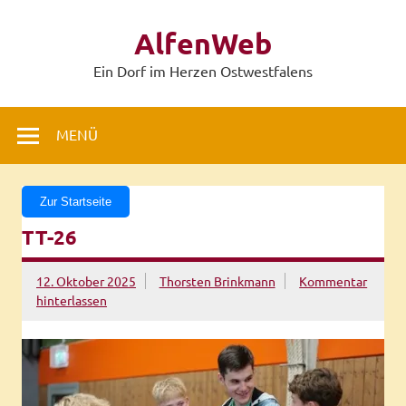
Zum
Inhalt
AlfenWeb
springen
Ein Dorf im Herzen Ostwestfalens
MENÜ
Zur Startseite
TT-26
12. Oktober 2025
Thorsten Brinkmann
Kommentar
hinterlassen