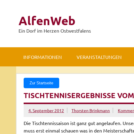
Zum
Inhalt
springen
AlfenWeb
Ein Dorf im Herzen Ostwestfalens
INFORMATIONEN
VERANSTALTUNGEN
Zur Startseite
TISCHTENNISERGEBNISSE VO
4. September 2012
Thorsten Brinkmann
Komment
Die Tischtennissaison ist ganz gut angelaufen. Unse
muss erst einmal schauen was in den Meisterschaften 