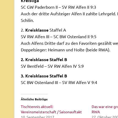
Kreisliga
SC GW Paderborn II – SV RW Alfen II 9:3
Auch der dritte Aufsteiger Alfen II zahlte Lehrgeld.
Schilin.
2.
Kreisklasse
Staffel A
SV RW Alfen III – SC BW Ostenland II 9:5
Auch Alfens Dritte darf zu den Favoriten gezählt w
Doppelsieger: Heimann und Nolte (beide RWA).
2. Kreisklasse Staffel B
SV Bentfeld – SV RW Alfen IV 5:9
3. Kreisklasse Staffel B
SC BW Ostenland III – SV RW Alfen V 9:4
Ähnliche Beiträge
Tischtennis aktuell:
Das war eine g
Vereinsmeisterschaft / Saisonauftakt
RWA
10. September 2017
27. Oktober 20