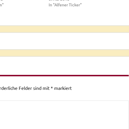
en"
In "Alfener Ticker"
rderliche Felder sind mit
*
markiert