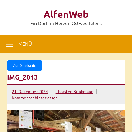
Zum
Inhalt
AlfenWeb
springen
Ein Dorf im Herzen Ostwestfalens
MENÜ
Zur Startseite
IMG_2013
21. Dezember 2024
Thorsten Brinkmann
Kommentar hinterlassen