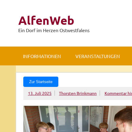
Zum
Inhalt
springen
AlfenWeb
Ein Dorf im Herzen Ostwestfalens
INFORMATIONEN
VERANSTALTUNGEN
Zur Startseite
13. Juli 2025
Thorsten Brinkmann
Kommentar hin