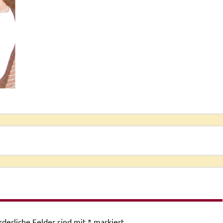
rderliche Felder sind mit
*
markiert