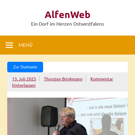
Zum
Inhalt
AlfenWeb
springen
Ein Dorf im Herzen Ostwestfalens
MENÜ
Zur Startseite
13. Juli 2025
Thorsten Brinkmann
Kommentar
hinterlassen