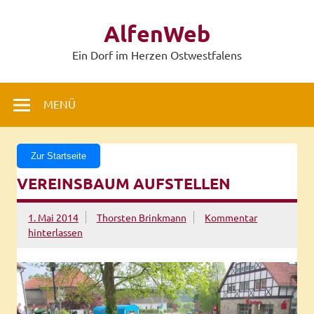
Zum
Inhalt
AlfenWeb
springen
Ein Dorf im Herzen Ostwestfalens
MENÜ
Zur Startseite
VEREINSBAUM AUFSTELLEN
1. Mai 2014
Thorsten Brinkmann
Kommentar
hinterlassen