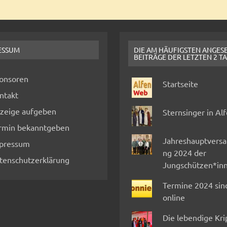
ESSUM
DIE AM HÄUFIGSTEN ANGES
BEITRÄGE DER LETZTEN 2 T
onsoren
Startseite
ntakt
zeige aufgeben
Sternsinger in Al
rmin bekanntgeben
Jahreshauptvers
pressum
ng 2024 der
tenschutzerklärung
Jungschützen*in
Termine 2024 sin
online
Die lebendige Kr