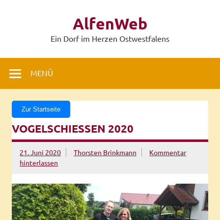
Zum
Inhalt
AlfenWeb
springen
Ein Dorf im Herzen Ostwestfalens
MENÜ
Zur Startseite
VOGELSCHIESSEN 2020
21. Juni 2020
Thorsten Brinkmann
Kommentar
hinterlassen