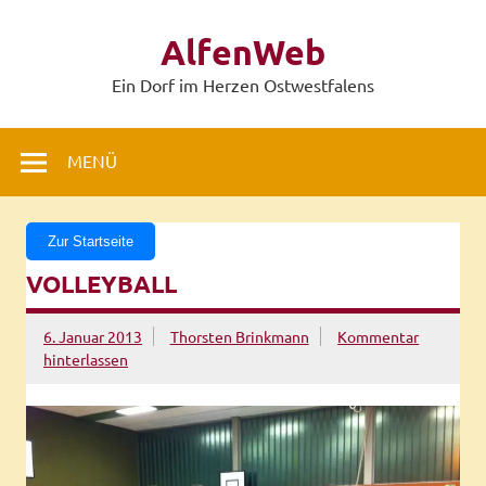
Zum
Inhalt
AlfenWeb
springen
Ein Dorf im Herzen Ostwestfalens
MENÜ
Zur Startseite
VOLLEYBALL
6. Januar 2013
Thorsten Brinkmann
Kommentar
hinterlassen