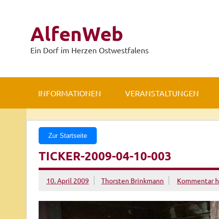
Zum
Inhalt
springen
AlfenWeb
Ein Dorf im Herzen Ostwestfalens
INFORMATIONEN
VERANSTALTUNGEN
Zur Startseite
TICKER-2009-04-10-003
10. April 2009
Thorsten Brinkmann
Kommentar hi