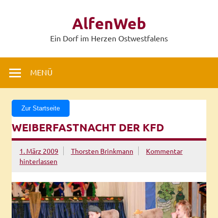
Zum
Inhalt
AlfenWeb
springen
Ein Dorf im Herzen Ostwestfalens
MENÜ
Zur Startseite
WEIBERFASTNACHT DER KFD
1. März 2009
Thorsten Brinkmann
Kommentar
hinterlassen