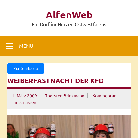
Zum
Inhalt
AlfenWeb
springen
Ein Dorf im Herzen Ostwestfalens
MENÜ
Zur Startseite
WEIBERFASTNACHT DER KFD
1. März 2009
Thorsten Brinkmann
Kommentar
hinterlassen