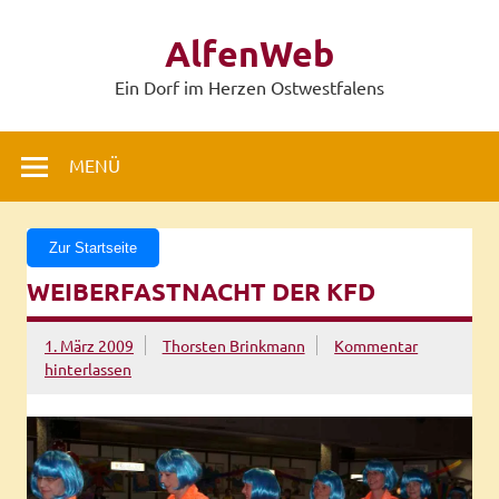
Zum
Inhalt
AlfenWeb
springen
Ein Dorf im Herzen Ostwestfalens
MENÜ
Zur Startseite
WEIBERFASTNACHT DER KFD
1. März 2009
Thorsten Brinkmann
Kommentar
hinterlassen