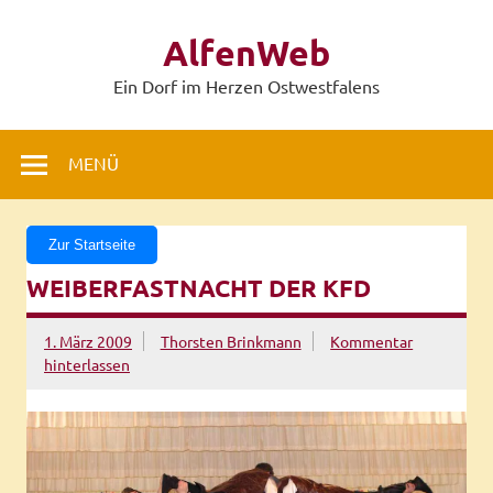
Zum
Inhalt
AlfenWeb
springen
Ein Dorf im Herzen Ostwestfalens
MENÜ
Zur Startseite
WEIBERFASTNACHT DER KFD
1. März 2009
Thorsten Brinkmann
Kommentar
hinterlassen