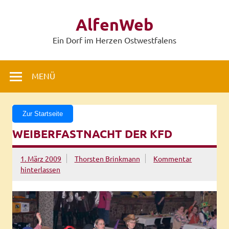
Zum
Inhalt
AlfenWeb
springen
Ein Dorf im Herzen Ostwestfalens
MENÜ
Zur Startseite
WEIBERFASTNACHT DER KFD
1. März 2009
Thorsten Brinkmann
Kommentar
hinterlassen