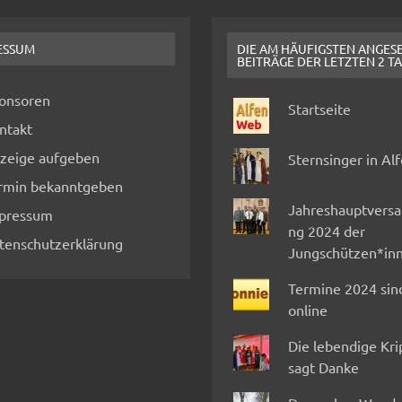
ESSUM
DIE AM HÄUFIGSTEN ANGES
BEITRÄGE DER LETZTEN 2 T
onsoren
Startseite
ntakt
zeige aufgeben
Sternsinger in Al
rmin bekanntgeben
Jahreshauptvers
pressum
ng 2024 der
tenschutzerklärung
Jungschützen*in
Termine 2024 sin
online
Die lebendige Kr
sagt Danke