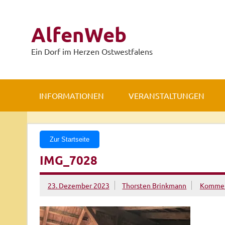
Zum
Inhalt
springen
AlfenWeb
Ein Dorf im Herzen Ostwestfalens
INFORMATIONEN
VERANSTALTUNGEN
Zur Startseite
IMG_7028
23. Dezember 2023
Thorsten Brinkmann
Komment