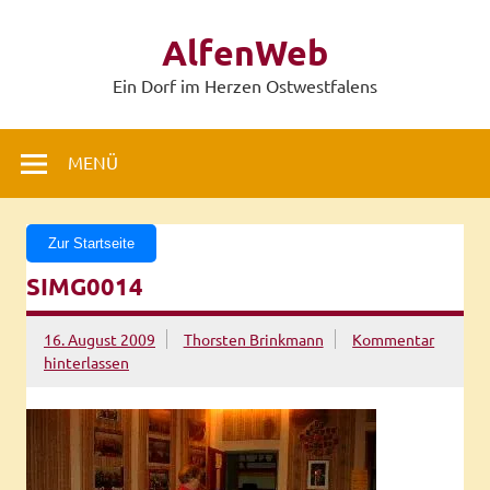
Zum
Inhalt
AlfenWeb
springen
Ein Dorf im Herzen Ostwestfalens
MENÜ
Zur Startseite
SIMG0014
16. August 2009
Thorsten Brinkmann
Kommentar
hinterlassen