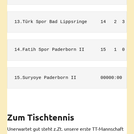
13.Türk Spor Bad Lippsringe     14   2  3   
14.Fatih Spor Paderborn II      15   1  0 14
15.Suryoye Paderborn II         00000:00
Zum Tischtennis
Unerwartet gut steht z.Zt. unsere erste TT-Mannschaft