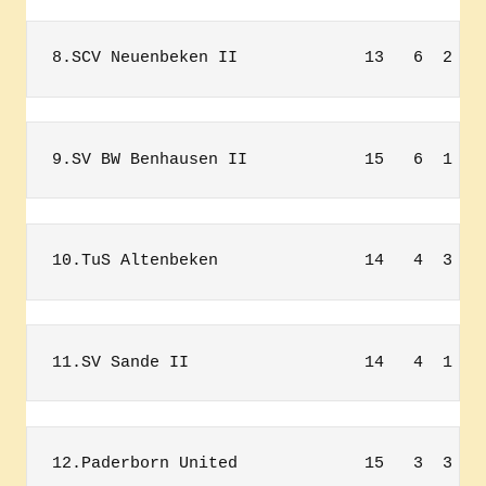
8.SCV Neuenbeken II             13   6  2   
9.SV BW Benhausen II            15   6  1   
10.TuS Altenbeken               14   4  3   
11.SV Sande II                  14   4  1   
12.Paderborn United             15   3  3   