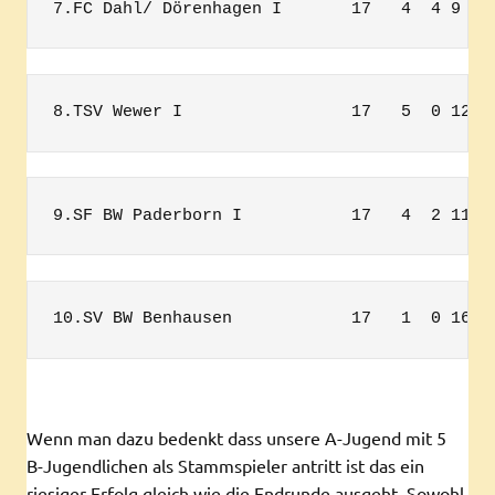
7.FC Dahl/ Dörenhagen I       17   4  4 9  3
8.TSV Wewer I                 17   5  0 12 2
9.SF BW Paderborn I           17   4  2 11 4
10.SV BW Benhausen            17   1  0 16 1
Wenn man dazu bedenkt dass unsere A-Jugend mit 5
B-Jugendlichen als Stammspieler antritt ist das ein
riesiger Erfolg gleich wie die Endrunde ausgeht .Sowohl