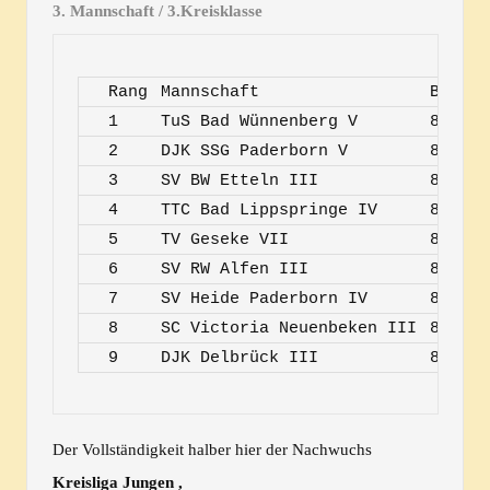
3. Mannschaft / 3.Kreisklasse
Rang
Mannschaft
Begegn
1
TuS Bad Wünnenberg V
8
2
DJK SSG Paderborn V
8
3
SV BW Etteln III
8
4
TTC Bad Lippspringe IV
8
5
TV Geseke VII
8
6
SV RW Alfen III
8
7
SV Heide Paderborn IV
8
8
SC Victoria Neuenbeken III
8
9
DJK Delbrück III
8
Der Vollständigkeit halber hier der Nachwuchs
Kreisliga Jungen ,