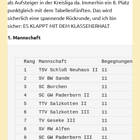
als Aufsteiger in der Kreisliga da. Immerhin ein 8. Platz
punktgleich mit dem Tabellenfünften. Das wird
sicherlich eine spannende Rückrunde, und ich bin
sicher: ES KLAPPT MIT DEM KLASSENERHALT
1
. Mannschaft
Rang
Mannschaft
Begegnungen
S
1
TSV Schloß Neuhaus II
11
1
2
SV BW Sande
11
9
3
SC Borchen
11
6
4
SC GW Paderborn II
11
5
5
TTV Salzkotten II
11
4
6
TTV Salzkotten III
11
5
7
TV Geseke III
11
4
8
SV RW Alfen
11
5
9
SC GW Paderborn III
11
3