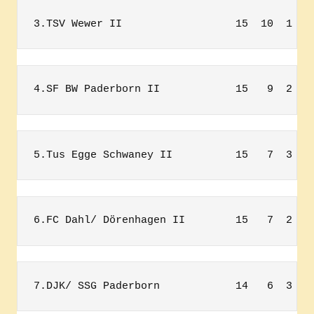
3.TSV Wewer II                  15  10  1   
4.SF BW Paderborn II            15   9  2   
5.Tus Egge Schwaney II          15   7  3   
6.FC Dahl/ Dörenhagen II        15   7  2   
7.DJK/ SSG Paderborn            14   6  3   