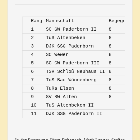
Rang
Mannschaft
Begegnungen
1
SC GW Paderborn II
8
2
TuS Altenbeken
8
3
DJK SSG Paderborn
8
4
SC Wewer
8
5
SC GW Paderborn III
8
6
TSV Schloß Neuhaus II
8
7
TuS Bad Wünnenberg
8
8
TuRa Elsen
8
9
SV RW Alfen
8
10
TuS Altenbeken II
11
DJK SSG Paderborn II
In der Besetzung Sören Rabeneck, Mark Langer, Steffen