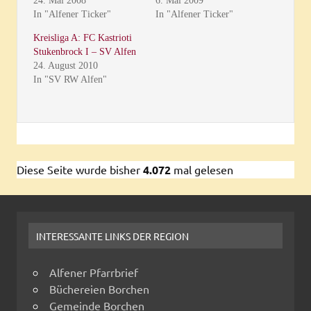
24. Mai 2008
6. Mai 2009
In "Alfener Ticker"
In "Alfener Ticker"
Kreisliga A: FC Kastrioti
Stukenbrock I – SV Alfen
24. August 2010
In "SV RW Alfen"
Diese Seite wurde bisher
4.072
mal gelesen
INTERESSANTE LINKS DER REGION
Alfener Pfarrbrief
Büchereien Borchen
Gemeinde Borchen