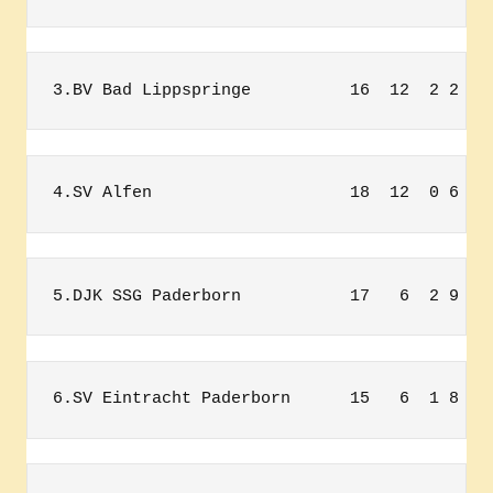
3.BV Bad Lippspringe          16  12  2 2  8
4.SV Alfen                    18  12  0 6  5
5.DJK SSG Paderborn           17   6  2 9  3
6.SV Eintracht Paderborn      15   6  1 8  5