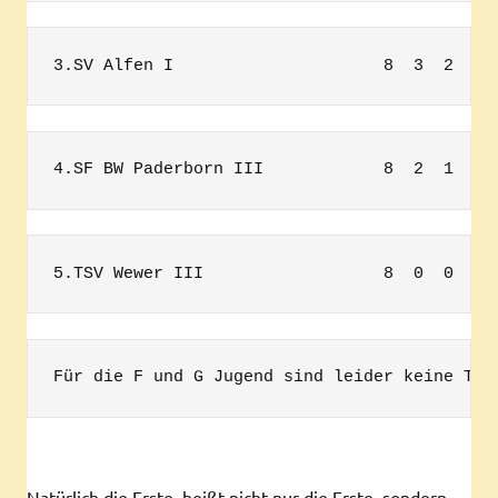
3.SV Alfen I                     8  3  2  3 
4.SF BW Paderborn III            8  2  1  5 
5.TSV Wewer III                  8  0  0  8 
Für die F und G Jugend sind leider keine Tab
Natürlich die Erste, heißt nicht nur die Erste, sondern