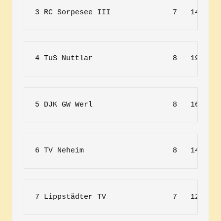
3 RC Sorpesee III              7   14 : 1
4 TuS Nuttlar                  8   19 : 1
5 DJK GW Werl                  8   16 : 1
6 TV Neheim                    8   14 : 1
7 Lippstädter TV               7   12 : 1