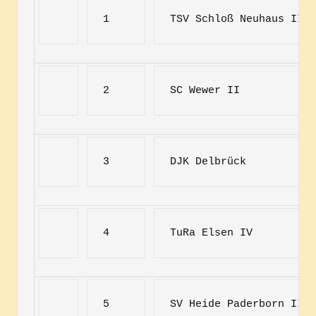
1
TSV Schloß Neuhaus III
2
SC Wewer II
3
DJK Delbrück
4
TuRa Elsen IV
5
SV Heide Paderborn II