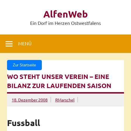
Zum
Inhalt
AlfenWeb
springen
Ein Dorf im Herzen Ostwestfalens
MENÜ
Zur Startseite
WO STEHT UNSER VEREIN – EINE
BILANZ ZUR LAUFENDEN SAISON
18. Dezember 2008
RMarschel
Fussball