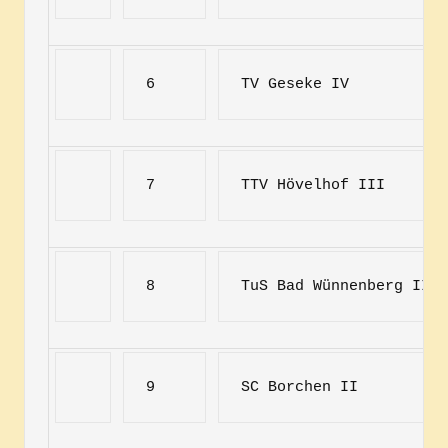
6
TV Geseke IV
7
TTV Hövelhof III
8
TuS Bad Wünnenberg III
9
SC Borchen II