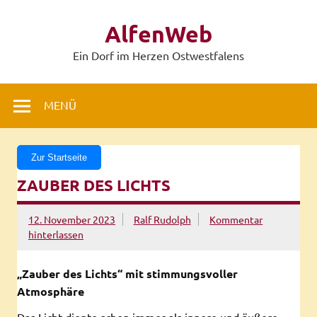
Zum
Inhalt
AlfenWeb
springen
Ein Dorf im Herzen Ostwestfalens
MENÜ
Zur Startseite
ZAUBER DES LICHTS
12. November 2023
Ralf Rudolph
Kommentar
hinterlassen
„Zauber des Lichts“ mit stimmungsvoller
Atmosphäre
Das Licht diente schon immer als innere und äußere