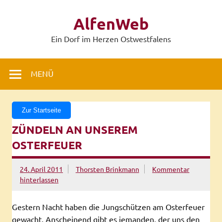
Zum
Inhalt
AlfenWeb
springen
Ein Dorf im Herzen Ostwestfalens
MENÜ
Zur Startseite
ZÜNDELN AN UNSEREM
OSTERFEUER
24. April 2011
Thorsten Brinkmann
Kommentar
hinterlassen
Gestern Nacht haben die Jungschützen am Osterfeuer
gewacht. Anscheinend gibt es jemanden, der uns den