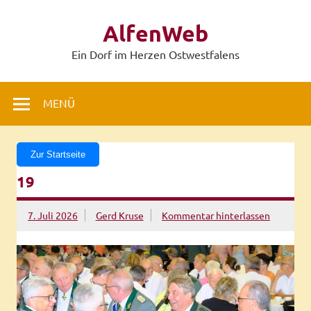
Zum
Inhalt
AlfenWeb
springen
Ein Dorf im Herzen Ostwestfalens
MENÜ
Zur Startseite
19
7. Juli 2026
Gerd Kruse
Kommentar hinterlassen