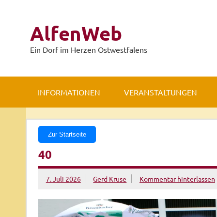
Zum
Inhalt
springen
AlfenWeb
Ein Dorf im Herzen Ostwestfalens
INFORMATIONEN
VERANSTALTUNGEN
Zur Startseite
40
7. Juli 2026
Gerd Kruse
Kommentar hinterlassen