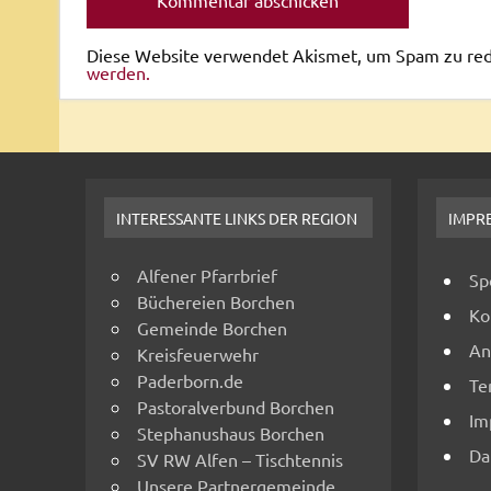
Diese Website verwendet Akismet, um Spam zu re
werden.
INTERESSANTE LINKS DER REGION
IMPR
Alfener Pfarrbrief
Sp
Büchereien Borchen
Ko
Gemeinde Borchen
An
Kreisfeuerwehr
Paderborn.de
Te
Pastoralverbund Borchen
Im
Stephanushaus Borchen
Da
SV RW Alfen – Tischtennis
Unsere Partnergemeinde