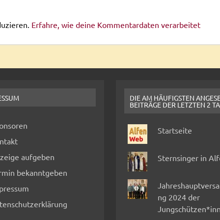
duzieren.
Erfahre, wie deine Kommentardaten verarbeitet
ESSUM
DIE AM HÄUFIGSTEN ANGES
BEITRÄGE DER LETZTEN 2 T
onsoren
Startseite
ntakt
zeige aufgeben
Sternsinger in Al
rmin bekanntgeben
Jahreshauptvers
pressum
ng 2024 der
tenschutzerklärung
Jungschützen*in