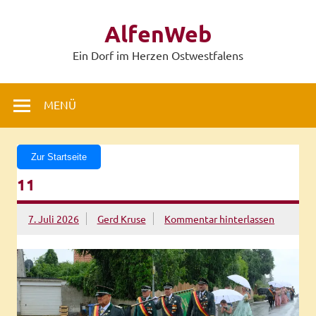
Zum
Inhalt
AlfenWeb
springen
Ein Dorf im Herzen Ostwestfalens
MENÜ
Zur Startseite
11
7. Juli 2026
Gerd Kruse
Kommentar hinterlassen