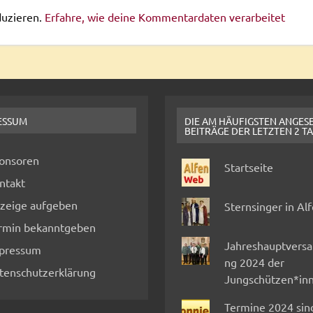
duzieren.
Erfahre, wie deine Kommentardaten verarbeitet
ESSUM
DIE AM HÄUFIGSTEN ANGES
BEITRÄGE DER LETZTEN 2 T
onsoren
Startseite
ntakt
zeige aufgeben
Sternsinger in Al
rmin bekanntgeben
Jahreshauptvers
pressum
ng 2024 der
tenschutzerklärung
Jungschützen*in
Termine 2024 sin