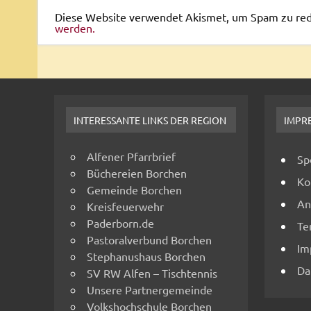
Diese Website verwendet Akismet, um Spam zu re
werden.
INTERESSANTE LINKS DER REGION
IMPR
Alfener Pfarrbrief
Sp
Büchereien Borchen
Ko
Gemeinde Borchen
An
Kreisfeuerwehr
Paderborn.de
Te
Pastoralverbund Borchen
Im
Stephanushaus Borchen
Da
SV RW Alfen – Tischtennis
Unsere Partnergemeinde
Volkshochschule Borchen