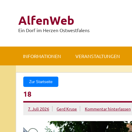
Zum
Inhalt
springen
AlfenWeb
Ein Dorf im Herzen Ostwestfalens
INFORMATIONEN
VERANSTALTUNGEN
Zur Startseite
18
7. Juli 2026
Gerd Kruse
Kommentar hinterlassen