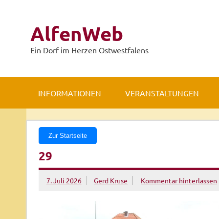
Zum
Inhalt
springen
AlfenWeb
Ein Dorf im Herzen Ostwestfalens
INFORMATIONEN
VERANSTALTUNGEN
Zur Startseite
29
7. Juli 2026
Gerd Kruse
Kommentar hinterlassen