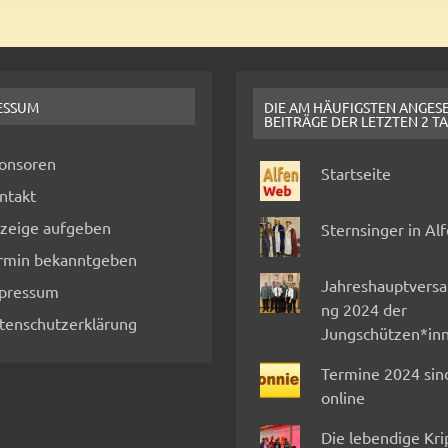
ESSUM
DIE AM HÄUFIGSTEN ANGES
BEITRÄGE DER LETZTEN 2 T
onsoren
Startseite
ntakt
zeige aufgeben
Sternsinger in Al
rmin bekanntgeben
Jahreshauptvers
pressum
ng 2024 der
tenschutzerklärung
Jungschützen*in
Termine 2024 sin
online
Die lebendige Kr