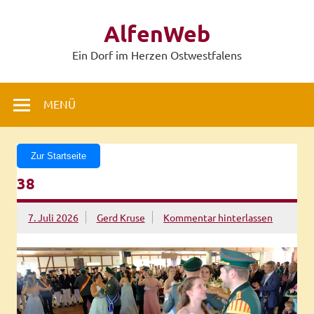
Zum
Inhalt
AlfenWeb
springen
Ein Dorf im Herzen Ostwestfalens
MENÜ
Zur Startseite
38
7. Juli 2026
Gerd Kruse
Kommentar hinterlassen