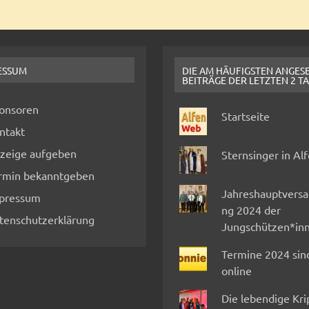
ESSUM
DIE AM HÄUFIGSTEN ANGES
BEITRÄGE DER LETZTEN 2 T
onsoren
Startseite
ntakt
zeige aufgeben
Sternsinger in Al
rmin bekanntgeben
Jahreshauptvers
pressum
ng 2024 der
tenschutzerklärung
Jungschützen*in
Termine 2024 sin
online
Die lebendige Kr