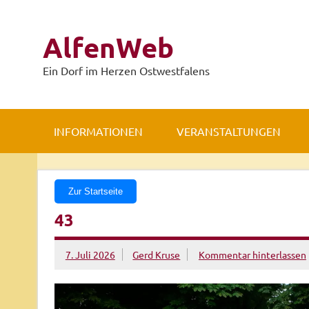
Zum
Inhalt
springen
AlfenWeb
Ein Dorf im Herzen Ostwestfalens
INFORMATIONEN
VERANSTALTUNGEN
Zur Startseite
43
7. Juli 2026
Gerd Kruse
Kommentar hinterlassen