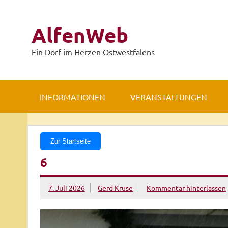
Zum
Inhalt
springen
AlfenWeb
Ein Dorf im Herzen Ostwestfalens
INFORMATIONEN
VERANSTALTUNGEN
Zur Startseite
6
7. Juli 2026
Gerd Kruse
Kommentar hinterlassen