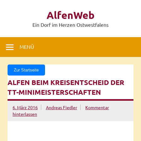
Zum
Inhalt
AlfenWeb
springen
Ein Dorf im Herzen Ostwestfalens
MENÜ
Zur Startseite
ALFEN BEIM KREISENTSCHEID DER
TT-MINIMEISTERSCHAFTEN
6. März 2016
Andreas Fiedler
Kommentar
hinterlassen