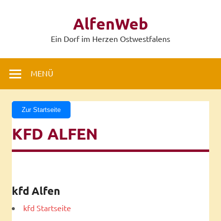
Zum
Inhalt
AlfenWeb
springen
Ein Dorf im Herzen Ostwestfalens
MENÜ
Zur Startseite
KFD ALFEN
kfd Alfen
kfd Startseite