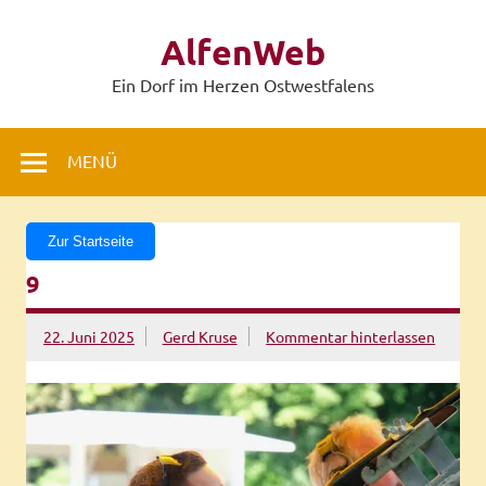
Zum
Inhalt
AlfenWeb
springen
Ein Dorf im Herzen Ostwestfalens
MENÜ
Zur Startseite
9
22. Juni 2025
Gerd Kruse
Kommentar hinterlassen