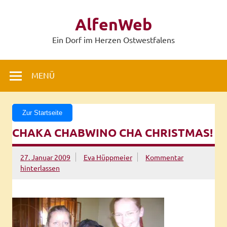
Zum
Inhalt
AlfenWeb
springen
Ein Dorf im Herzen Ostwestfalens
MENÜ
Zur Startseite
CHAKA CHABWINO CHA CHRISTMAS!
27. Januar 2009
Eva Hüppmeier
Kommentar
hinterlassen