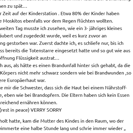
hnen zu spät…
ur Zeit auf der Kinderstation . Etwa 80% der Kinder haben
ie Moskitos ebenfalls vor dem Regen flüchten wollten.
iten Tag musste ich zusehen, wie ein 3- jähriges kleines
ubert und zugedeckt wurde, weil es kurz zuvor an
g gestorben war. Zuerst dachte ich, es schliefe nur, bis ich
dass bereits die Totenstarre eingesetzt hatte und so gut wie aus
ffnung Flüssigkeit austrat…
h aus, als hätte es einen Brandunfall hinter sich gehabt, da die
s Körpers nicht mehr schwarz sondern wie bei Brandwunden ,so
ere Europäerhaut war.
te mir die Schwester, dass sich die Haut bei einem Nährstoff-
, eben wie bei Brandopfern. Die Eltern haben sich kein Essen
sreichend ernähren können.
P (rest in peace) VERRY SORRY
olt hatte, kam die Mutter des Kindes in den Raum, wo der
 wimmerte eine halbe Stunde lang und schrie immer wieder „