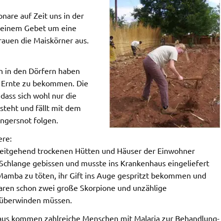
nare auf Zeit uns in der
 einem Gebet um eine
rauen die Maiskörner aus.
rn in den Dörfern haben
e Ernte zu bekommen. Die
dass sich wohl nur die
steht und fällt mit dem
ngersnot folgen.
ere:
 weitgehend trockenen Hütten und Häuser der Einwohner
 Schlange gebissen und musste ins Krankenhaus eingeliefert
Mamba zu töten, ihr Gift ins Auge gespritzt bekommen und
ren schon zwei große Skorpione und unzählige
 überwinden müssen.
aus kommen zahlreiche Menschen mit Malaria zur Behandlung-