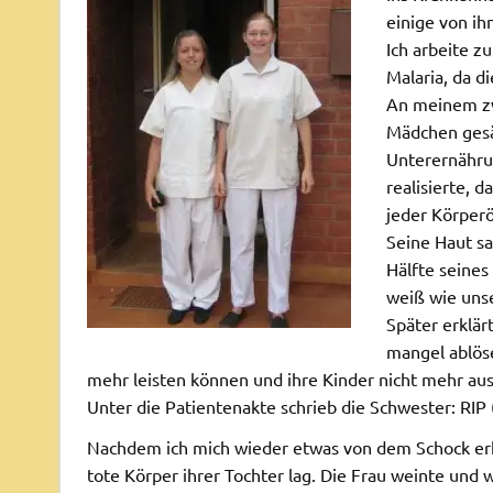
einige von i
Ich arbeite z
Malaria, da d
An meinem zwe
Mädchen gesä
Unterernährun
realisierte, 
jeder Körperö
Seine Haut sa
Hälfte seine
weiß wie uns
Später erklär
mangel ablöse
mehr leisten können und ihre Kinder nicht mehr au
Unter die Patientenakte schrieb die Schwester: RI
Nachdem ich mich wieder etwas von dem Schock erh
tote Körper ihrer Tochter lag. Die Frau weinte und