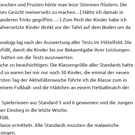
 Keuchen und Prusten hörte man leise Stimmen flüstern. Die
ses Gesicht meinerseits zu machen…( Hätte ich damals in
 anderen Tricks gegriffen…:-) Zum Pech der Kinder habe ich
rafversetzte Kinder direkt vor der Tafel auf dem Boden um da
hnology lag nach der Auswertung aller Tests im Mittelfeld. Die
füllt, damit die Kinder bis zur Bekanntgabe ihrer Leistungen
t hatten um die Tests auszuwerten
oche zu beaufsichtigen. Die Klassengröße aller Standards hatte
nd so waren bei mir nur noch 30 Kinder, die einmal der neuen
sten Tag der Aktivitätenwoche führte ich die Klasse zum in
 einem Fußball- und die Mädchen an einem Netballmatch der
 Spielerinnen aus Standard 5 und 6 gewonnen und die Jungen
er Einstieg in die letzte Woche.
üllt.
Klasse ermitteln. Alle Standards mussten die malawische
singen.