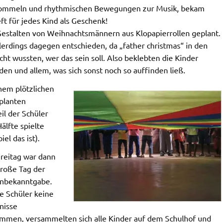
trommeln und rhythmischen Bewegungen zur Musik, bekam
ft für jedes Kind als Geschenk!
 Gestalten von Weihnachtsmännern aus Klopapierrollen geplant.
erdings dagegen entschieden, da „father christmas“ in den
cht wussten, wer das sein soll. Also beklebten die Kinder
en und allem, was sich sonst noch so auffinden ließ.
inem plötzlichen
planten
il der Schüler
älfte spielte
el das ist).
reitag war dann
große Tag der
nbekanntgabe.
e Schüler keine
nisse
mmen, versammelten sich alle Kinder auf dem Schulhof und