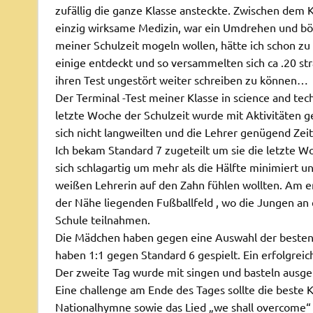
zufällig die ganze Klasse ansteckte. Zwischen dem
einzig wirksame Medizin, war ein Umdrehen und bö
meiner Schulzeit mogeln wollen, hätte ich schon zu
einige entdeckt und so versammelten sich ca .20 st
ihren Test ungestört weiter schreiben zu können…
Der Terminal -Test meiner Klasse in science and tec
letzte Woche der Schulzeit wurde mit Aktivitäten ge
sich nicht langweilten und die Lehrer genügend Zei
Ich bekam Standard 7 zugeteilt um sie die letzte W
sich schlagartig um mehr als die Hälfte minimiert u
weißen Lehrerin auf den Zahn fühlen wollten. Am er
der Nähe liegenden Fußballfeld , wo die Jungen an
Schule teilnahmen.
Die Mädchen haben gegen eine Auswahl der besten
haben 1:1 gegen Standard 6 gespielt. Ein erfolgreich
Der zweite Tag wurde mit singen und basteln ausgef
Eine challenge am Ende des Tages sollte die beste 
Nationalhymne sowie das Lied „we shall overcome“ 