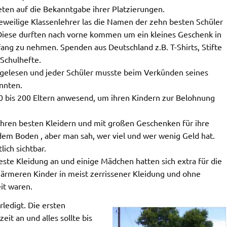
ten auf die Bekanntgabe ihrer Platzierungen.
eweilige Klassenlehrer las die Namen der zehn besten Schüler
 Diese durften nach vorne kommen um ein kleines Geschenk in
ng zu nehmen. Spenden aus Deutschland z.B. T-Shirts, Stifte
Schulhefte.
orgelesen und jeder Schüler musste beim Verkünden seines
nnten.
0 bis 200 Eltern anwesend, um ihren Kindern zur Belohnung
n ihren besten Kleidern und mit großen Geschenken für ihre
em Boden , aber man sah, wer viel und wer wenig Geld hat.
ich sichtbar.
beste Kleidung an und einige Mädchen hatten sich extra für die
 ärmeren Kinder in meist zerrissener Kleidung und ohne
it waren.
ledigt. Die ersten
it an und alles sollte bis