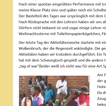
Nach einer spontan eingeübten Performance mit 
meine Klasse Platz eins und später noch ein Schulhe
Der Bastelteil des Tages war ursprünglich mit dem
Nach Rücksprache mit den Lehrern haben wir uns all
Dörfern nicht bekannt ist und sogar einige Lehrer ni
Weihnachtssterne mit Toilettenpapierkügelchen, Fäd
Der letzte Tag der Aktivitätenwoche startete mit e
Wolkenbruch, der die Regenzeit ankündigte. Die ge
Aktivitäten haben wir trotzdem durchgeführt. Ein Te
hat mit dem Schwungtuch gespielt und die andere H
„tag of war“(leider weiß ich nicht was für eine Art Spi
Am F
der 
Note
Da di
Zeug
beko