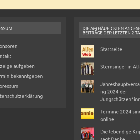
ESSUM
DIE AM HÄUFIGSTEN ANGES
BEITRÄGE DER LETZTEN 2 T
onsoren
Startseite
ntakt
zeige aufgeben
Sternsinger in Al
rmin bekanntgeben
Jahreshauptvers
pressum
ng 2024 der
tenschutzerklärung
Jungschützen*in
Termine 2024 sin
online
Die lebendige Kr
sagt Danke