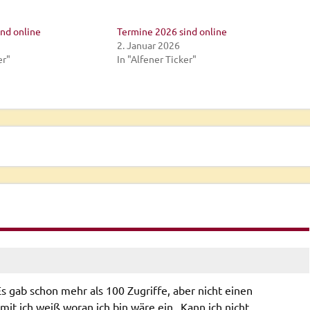
nd online
Termine 2026 sind online
2. Januar 2026
er"
In "Alfener Ticker"
s gab schon mehr als 100 Zugriffe, aber nicht einen
t ich weiß woran ich bin wäre ein „Kann ich nicht