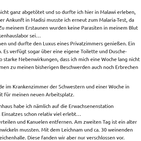
nicht ganz abgetötet und so durfte ich hier in Malawi erleben,
ner Ankunft in Madisi musste ich erneut zum Malaria-Test, da
 Zu meinem Erstaunen wurden keine Parasiten in meinem Blut
nkenhauslabor sei…
en und durfte den Luxus eines Privatzimmers genießen. Ein
. Es verfügt sogar über eine eigene Toilette und Dusche-
 so starke Nebenwirkungen, dass ich mich eine Woche lang nicht
en zu meinen bisherigen Beschwerden auch noch Erbrechen
e im Krankenzimmer der Schwestern und einer Woche in
t für meinen neuen Arbeitsplatz.
haus habe ich nämlich auf die Erwachsenenstation
 Einsatzes schon relativ viel erlebt…
teilen und Kanuelen entfernen. Am zweiten Tag ist ein alter
inwickeln mussten. Mit dem Leichnam und ca. 30 weinenden
ichenhalle. Diese fanden wir aber nur verschlossen vor.