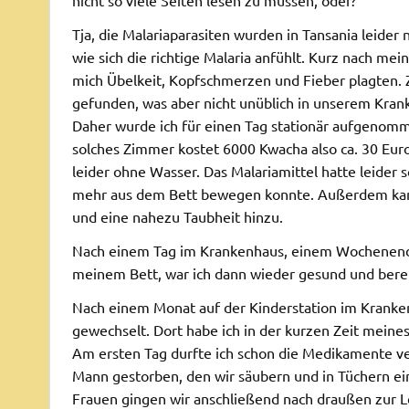
Tja, die Malariaparasiten wurden in Tansania leider 
wie sich die richtige Malaria anfühlt. Kurz nach mei
mich Übelkeit, Kopfschmerzen und Fieber plagten.
gefunden, was aber nicht unüblich in unserem Kra
Daher wurde ich für einen Tag stationär aufgenomm
solches Zimmer kostet 6000 Kwacha also ca. 30 Euro
leider ohne Wasser. Das Malariamittel hatte leider
mehr aus dem Bett bewegen konnte. Außerdem kam
und eine nahezu Taubheit hinzu.
Nach einem Tag im Krankenhaus, einem Wochenend
meinem Bett, war ich dann wieder gesund und berei
Nach einem Monat auf der Kinderstation im Kranken
gewechselt. Dort habe ich in der kurzen Zeit meines
Am ersten Tag durfte ich schon die Medikamente ver
Mann gestorben, den wir säubern und in Tüchern e
Frauen gingen wir anschließend nach draußen zur Le