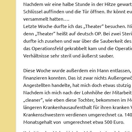
Nachdem wir eine halbe Stunde in der Hitze gewart
Schlüssel auffinden und die Tür öffnen. Ihr könnt euc
versammelt hatten….
Letzte Woche durfte ich das „Theater“ besuchen. N
denn „Theater“ heißt auf deutsch OP. Bei zwei Steril
durfte ich zusehen und war über die Sauberkeit des 
das Operationsfeld gekrabbelt kam und die Operation
Verhältnisse sehr steril und äußerst sauber.
Diese Woche wurde außerdem ein Mann entlassen, 
finanzieren konnten. Das ist zwar nichts Außergewöh
Angestellten handelte, hat mich doch etwas stutzig
Nachdem ich mich nach der Lohnhöhe der Mitarbeite
„cleaner“, wie eben diese Tochter, bekommen im Mo
längeren Krankenhausaufenthalt für ihren kranken Vat
Krankenschwestern verdienen umgerechnet ca. 140 
Monatsgehalt von umgerechnet etwa 500 Euro.