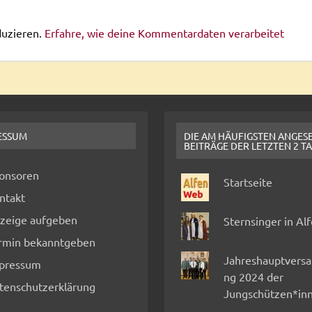
duzieren.
Erfahre, wie deine Kommentardaten verarbeitet
ESSUM
DIE AM HÄUFIGSTEN ANGES
BEITRÄGE DER LETZTEN 2 T
onsoren
Startseite
ntakt
zeige aufgeben
Sternsinger in Al
rmin bekanntgeben
Jahreshauptvers
pressum
ng 2024 der
tenschutzerklärung
Jungschützen*in