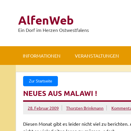
Zum
Inhalt
springen
AlfenWeb
Ein Dorf im Herzen Ostwestfalens
INFORMATIONEN
VERANSTALTUNGEN
Zur Startseite
NEUES AUS MALAWI !
28. Februar 2009
Thorsten Brinkmann
Kommentar
Diesen Monat gibt es leider nicht viel zu berichten.
nicht so viele Seiten lesen zu müssen, oder?