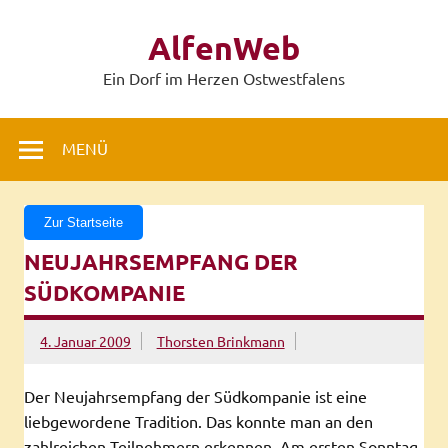
Zum
Inhalt
AlfenWeb
springen
Ein Dorf im Herzen Ostwestfalens
MENÜ
Zur Startseite
NEUJAHRSEMPFANG DER
SÜDKOMPANIE
4. Januar 2009
Thorsten Brinkmann
Der Neujahrsempfang der Südkompanie ist eine
liebgewordene Tradition. Das konnte man an den
zahlreichen Teilnehmern erkennen. Am ersten Sonntag