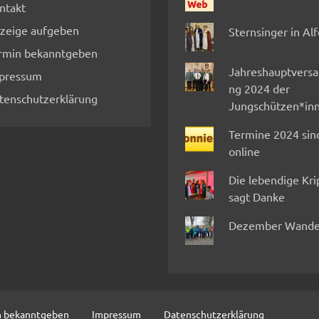
ntakt
zeige aufgeben
Sternsinger in Al
rmin bekanntgeben
Jahreshauptvers
pressum
ng 2024 der
tenschutzerklärung
Jungschützen*in
Termine 2024 sin
online
Die lebendige Kr
sagt Danke
Dezember Wande
n bekanntgeben
Impressum
Datenschutzerklärung