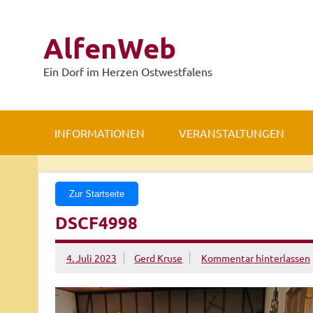
Zum
Inhalt
springen
AlfenWeb
Ein Dorf im Herzen Ostwestfalens
INFORMATIONEN
VERANSTALTUNGEN
Zur Startseite
DSCF4998
4. Juli 2023
Gerd Kruse
Kommentar hinterlassen