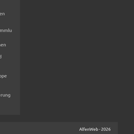
fen
ammlu
nen
d
ippe
rung
AlfenWeb - 2026