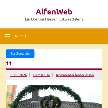
Zum
Inhalt
AlfenWeb
springen
Ein Dorf im Herzen Ostwestfalens
MENÜ
Zur Startseite
11
5. Juli 2026
Gerd Kruse
Kommentar hinterlassen