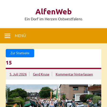
Zum
Inhalt
AlfenWeb
springen
Ein Dorf im Herzen Ostwestfalens
MENÜ
Zur Startseite
15
5. Juli 2026
Gerd Kruse
Kommentar hinterlassen