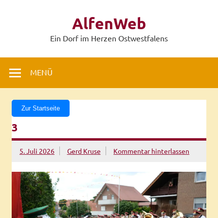
Zum
Inhalt
AlfenWeb
springen
Ein Dorf im Herzen Ostwestfalens
MENÜ
Zur Startseite
3
5. Juli 2026
Gerd Kruse
Kommentar hinterlassen