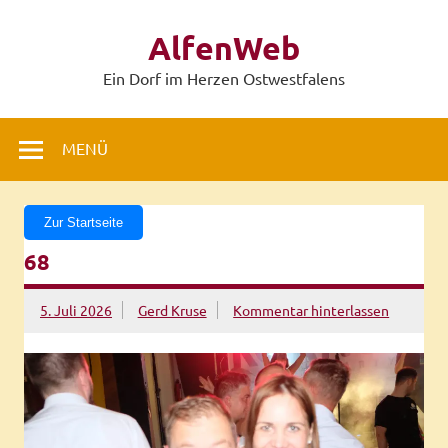
Zum
Inhalt
AlfenWeb
springen
Ein Dorf im Herzen Ostwestfalens
MENÜ
Zur Startseite
68
5. Juli 2026
Gerd Kruse
Kommentar hinterlassen