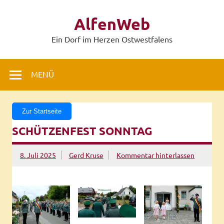
Zum
Inhalt
AlfenWeb
springen
Ein Dorf im Herzen Ostwestfalens
MENÜ
Zur Startseite
SCHÜTZENFEST SONNTAG
8. Juli 2025
Gerd Kruse
Kommentar hinterlassen