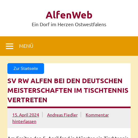
Zum
Inhalt
AlfenWeb
springen
Ein Dorf im Herzen Ostwestfalens
MENÜ
Zur Startseite
SV RW ALFEN BEI DEN DEUTSCHEN
MEISTERSCHAFTEN IM TISCHTENNIS
VERTRETEN
15. April 2024
Andreas Fiedler
Kommentar
hinterlassen
Am Freitag den 5. April fand in Münster ein Tischtennis